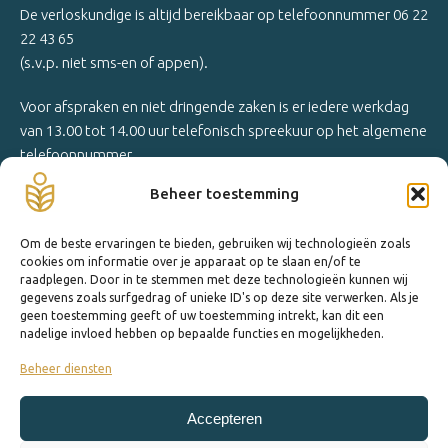
De verloskundige is altijd bereikbaar op telefoonnummer 06 22
22 43 65
(s.v.p. niet sms-en of appen).
Voor afspraken en niet dringende zaken is er iedere werkdag
van 13.00 tot 14.00 uur telefonisch spreekuur op het algemene
telefoonnummer.
Beheer toestemming
Om de beste ervaringen te bieden, gebruiken wij technologieën zoals
cookies om informatie over je apparaat op te slaan en/of te
raadplegen. Door in te stemmen met deze technologieën kunnen wij
gegevens zoals surfgedrag of unieke ID's op deze site verwerken. Als je
geen toestemming geeft of uw toestemming intrekt, kan dit een
nadelige invloed hebben op bepaalde functies en mogelijkheden.
Beheer diensten
© 2026 Bloei Verloskundigen
Accepteren
Disclaimer
Privacyverklaring
Klachtenregeling