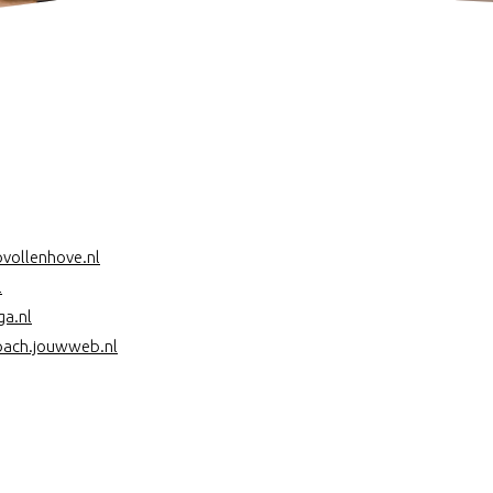
vollenhove.nl
l
a.nl
oach.jouwweb.nl