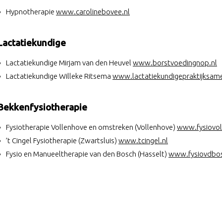
Hypnotherapie
www.carolinebovee.nl
Lactatiekundige
Lactatiekundige Mirjam van den Heuvel
www.borstvoedingnop.nl
Lactatiekundige Willeke Ritsema
www.lactatiekundigepraktijksam
Bekkenfysiotherapie
Fysiotherapie Vollenhove en omstreken (Vollenhove)
www.fysiovol
’t Cingel Fysiotherapie (Zwartsluis)
www.tcingel.nl
Fysio en Manueeltherapie van den Bosch (Hasselt)
www.fysiovdbos