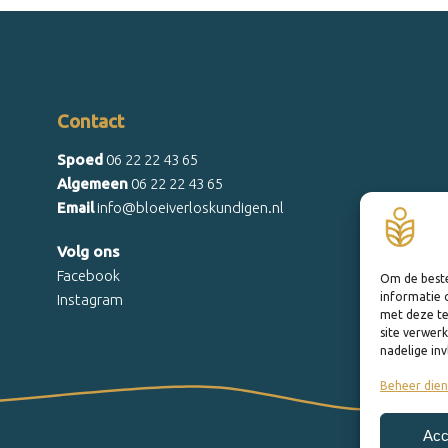
Contact
Spoed
06 22 22 43 65
Algemeen
06 22 22 43 65
Email
info@bloeiverloskundigen.nl
Volg ons
Facebook
Om de beste
informatie 
Instagram
met deze te
site verwer
nadelige in
Beheer dien
Acc