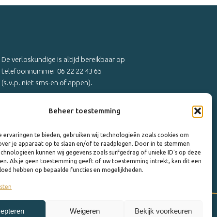
De verloskundige is altijd bereikbaar op
telefoonnummer 06 22 22 43 65
(s.v.p. niet sms-en of appen).
Voor afspraken en niet dringende zaken is er iedere
Beheer toestemming
werkdag van 13.00 tot 14.00 uur telefonisch
spreekuur op het algemene telefoonnummer.
 ervaringen te bieden, gebruiken wij technologieën zoals cookies om
over je apparaat op te slaan en/of te raadplegen. Door in te stemmen
chnologieën kunnen wij gegevens zoals surfgedrag of unieke ID's op deze
ken. Als je geen toestemming geeft of uw toestemming intrekt, kan dit een
vloed hebben op bepaalde functies en mogelijkheden.
sten
epteren
Weigeren
Bekijk voorkeuren