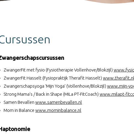
Cursussen
Zwangerschapscursussen
ZwangerFit met fysio (Fysiotherapie Vollenhove/Blokzijl)
www.fysio
ZwangerFit Hasselt (Fysiopraktijk Therafit Hasselt)
www.therafit.n
Zwangerschapsyoga ‘Mijn Yoga’ (Vollenhove/Blokzijl)
www.mijn-yog
Strong Mama’s / Back in Shape (MiLa PT-FitCoach)
www.milapt-fitc
Samen Bevallen
www.samenbevallen.nl
Mom in Balance
www.mominbalance.nl
Haptonomie