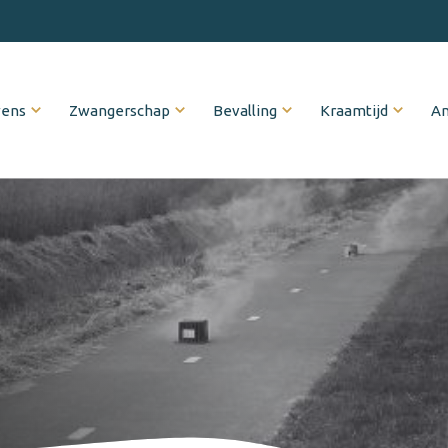
wens
Zwangerschap
Bevalling
Kraamtijd
An