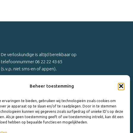
De verloskundige is altijd bereikbaar op
telefoonnummer 06 22 22 43 65
(s.v.p. niet sms-en of appen).
Voor afspraken en niet dringende zaken is er iedere
Beheer toestemming
werkdag van 13.00 tot 14.00 uur telefonisch
spreekuur op het algemene telefoonnummer.
 ervaringen te bieden, gebruiken wij technologieën zoals cookies om
over je apparaat op te slaan en/of te raadplegen. Door in te stemmen
chnologieën kunnen wij gegevens zoals surfgedrag of unieke ID's op deze
ken. Als je geen toestemming geeft of uw toestemming intrekt, kan dit een
vloed hebben op bepaalde functies en mogelijkheden.
sten