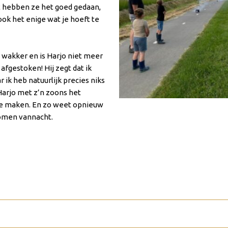
t hebben ze het goed gedaan,
 ook het enige wat je hoeft te
 wakker en is Harjo niet meer
fgestoken! Hij zegt dat ik
 ik heb natuurlijk precies niks
 Harjo met z’n zoons het
te maken. En zo weet opnieuw
komen vannacht.