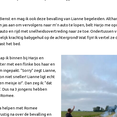
ienst en mag ik ook deze bevalling van Lianne begeleiden. Althan
n jas aan om vervolgens naar m’n auto te lopen, belt Harjo me opni
auto en rijd met snelheidsovertreding naar ze toe. Ondertussen vra
ijk krachtig babygehuil op de achtergrond! Wat fijn! Ik vertel ze 
ast het bed.
ap ik binnen bij Harjo en
hter met een flinke bos haar en
m ingepakt. “Sorry” zegt Lianne,
on niet sneller! Lianne ligt echt
n meisje is!”. Dan zeg ik: “dat
o”. Dus na 3 jongens hebben
r Romee.
rna helpen met Romee
ustig na over de bevalling en