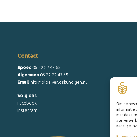
Contact
Spoed
06 22 22 43 65
Algemeen
06 22 22 43 65
Email
info@bloeiverloskundigen.nl
Volg ons
Facebook
Om de beste
informatie 
Instagram
met deze te
site verwer
nadelige in
Beheer dien