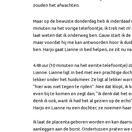
zouden het afwachten.
Maar op de bewuste donderdag heb ik inderdaad d
minuten na het vorige telefoontje, ik trek net m’
laat weten dat ik onderweg ben. Gauw start ik de 
maar voordat hij me kan antwoorden hoor ik duidel
ben. Harjo gaat Lianne in bed helpen, ze zit nu na
4.48 uur (10 minuten na het eerste telefoontje) st
Lianne. Lianne ligt in bed met een prachtige doc
lekker onder het huidsmeer. Ze ligt al lekker war
“hier was niet tegen te rijden”. Nee dat klopt, ik k
even bij te komen en zegt dan; “ik denk dat het ee
denk ik ook, want ik had het al gezien op de ech
Harjo en Lianne nu een dochter, ze noemen haa
Ik laat de placenta geboren worden en kan daa
aanleggen aan de borst. Ondertussen praten we r