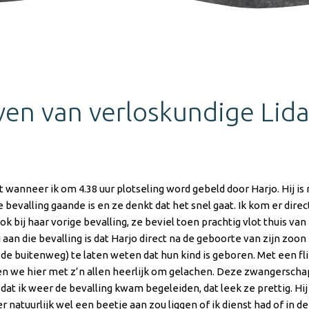
ven van verloskundige Lida
nst wanneer ik om 4.38 uur plotseling word gebeld door Harjo. Hij 
bevalling gaande is en ze denkt dat het snel gaat. Ik kom er direc
ok bij haar vorige bevalling, ze beviel toen prachtig vlot thuis va
aan die bevalling is dat Harjo direct na de geboorte van zijn zoon n
e buitenweg) te laten weten dat hun kind is geboren. Met een fli
 we hier met z’n allen heerlijk om gelachen. Deze zwangerschap 
t ik weer de bevalling kwam begeleiden, dat leek ze prettig. Hij 
r natuurlijk wel een beetje aan zou liggen of ik dienst had of in