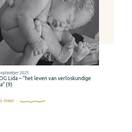
september 2025
OG Lida – “het leven van verloskundige
a” (9)
s meer